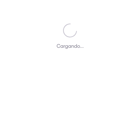
Compartir post:
Cargando...
Conclusiones del informe
«Propensión a viajar en
otoño-invierno 2022»
Últimas tendencias en
fidelización. 2)