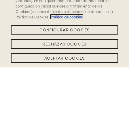
visitadas). En cualquier momento podrás modificar la
configuración inicial que des al tratamiento de las
Cookies (el consentimiento o el rechazo), entrando en la
Política de Cookies.
Política de cookies
CONFIGURAR COOKIES
RECHAZAR COOKIES
ACEPTAR COOKIES
Filtros BLOG