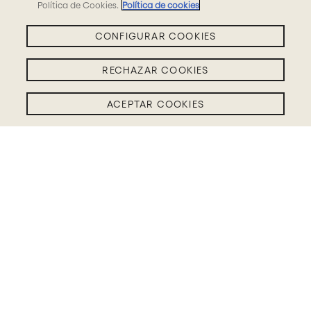
Política de Cookies.
Política de cookies
CONFIGURAR COOKIES
RECHAZAR COOKIES
ACEPTAR COOKIES
Filtros BLOG
Con la experiencia
y trayectoria de