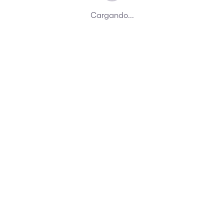
Cargando...
tra plataforma tecnol